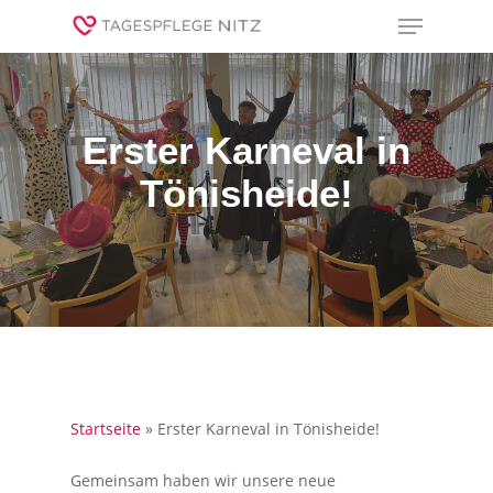
search
Menu
Skip
to
Close
main
Menu
content
Erster Karneval in
Tönisheide!
Startseite
»
Erster Karneval in Tönisheide!
Gemeinsam haben wir unsere neue