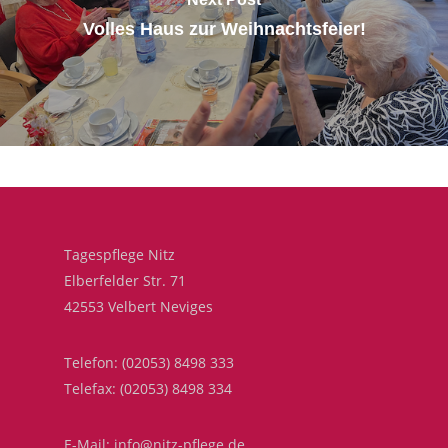
Volles Haus zur Weihnachtsfeier!
Tagespflege Nitz
Elberfelder Str. 71
42553 Velbert Neviges
Telefon: (02053) 8498 333
Telefax: (02053) 8498 334
E-Mail: info@nitz-pflege.de